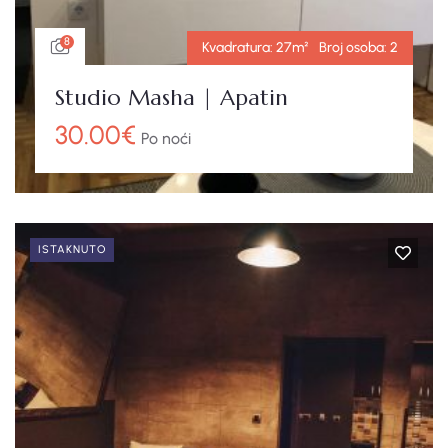
8
Kvadratura:
27m²
Broj osoba:
2
Studio Masha | Apatin
30.00
€
Po noći
ISTAKNUTO