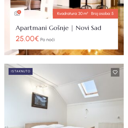
6
Kvadratura:
30 m²
Broj osoba:
5
Apartmani Gošnje | Novi Sad
25.00
€
Po noći
ISTAKNUTO