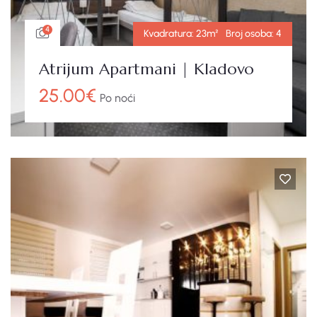
4
Kvadratura:
23m²
Broj osoba:
4
Atrijum Apartmani | Kladovo
25.00
€
Po noći