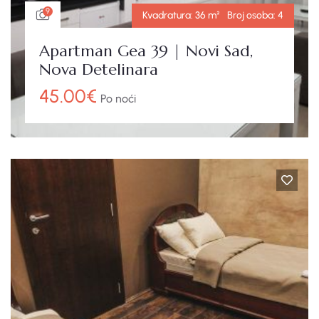
9
Kvadratura:
36 m²
Broj osoba:
4
Apartman Gea 39 | Novi Sad,
Nova Detelinara
45.00
€
Po noći