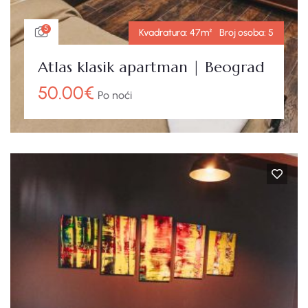
5
Kvadratura:
47m²
Broj osoba:
5
Atlas klasik apartman | Beograd
50.00
€
Po noći