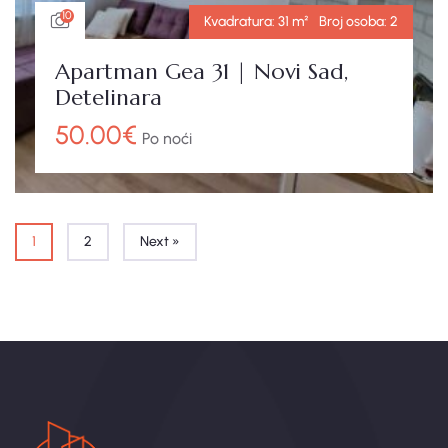
10
Kvadratura:
31 m²
Broj osoba:
2
Apartman Gea 31 | Novi Sad,
Detelinara
50.00
€
Po noći
1
2
Next »