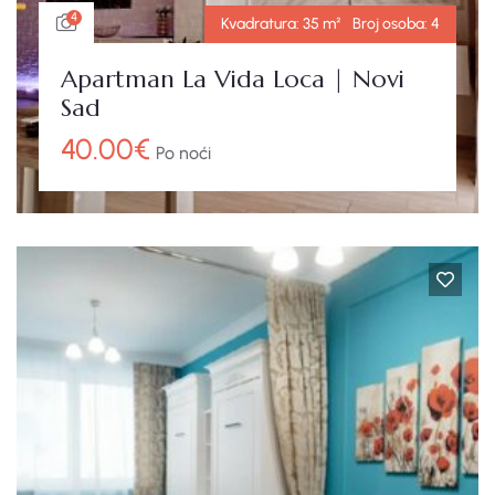
4
Kvadratura:
35 m²
Broj osoba:
4
Apartman La Vida Loca | Novi
Sad
40.00
€
Po noći