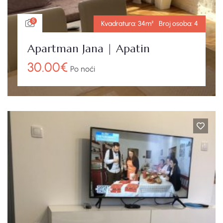
5
Kvadratura:
34m²
Broj osoba:
4
Apartman Jana | Apatin
30.00
€
Po noći