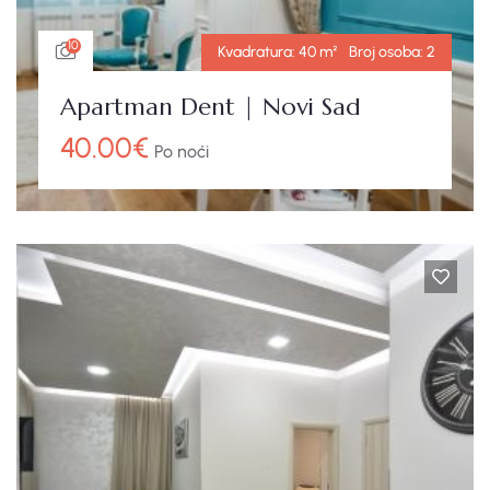
10
Kvadratura:
40 m²
Broj osoba:
2
Apartman Dent | Novi Sad
40.00
€
Po noći