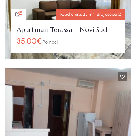
12
Kvadratura:
25 m²
Broj osoba:
2
Apartman Terassa | Novi Sad
35.00
€
Po noći