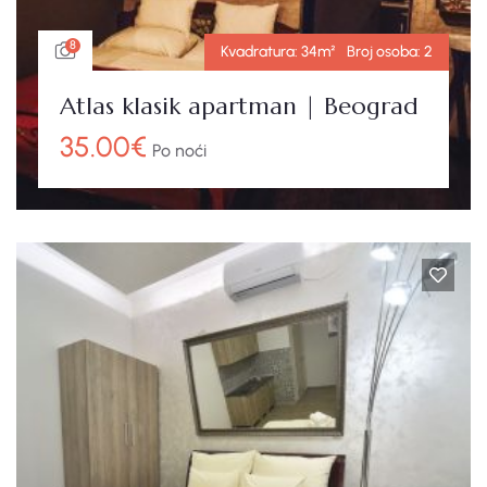
8
Kvadratura:
34m²
Broj osoba:
2
Atlas klasik apartman | Beograd
35.00
€
Po noći