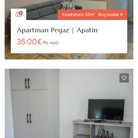
6
Kvadratura:
52m²
Broj osoba:
4
Apartman Pegaz | Apatin
35.00
€
Po noći