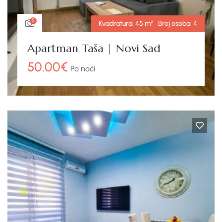
5
Kvadratura:
45 m²
Broj osoba:
4
Apartman Taša | Novi Sad
50.00
€
Po noći