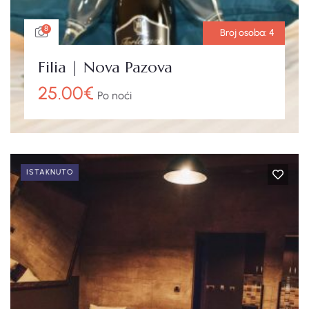
8
Broj osoba:
4
Filia | Nova Pazova
25.00
€
Po noći
ISTAKNUTO