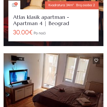
8
Kvadratura:
34m²
Broj osoba:
2
Atlas klasik apartman -
Apartman 4 | Beograd
30.00
€
Po noći