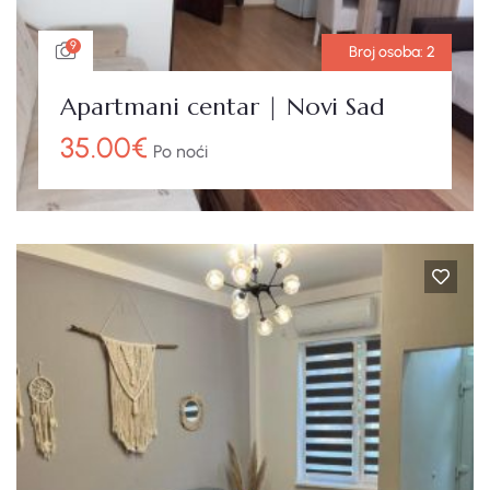
9
Broj osoba:
2
Apartmani centar | Novi Sad
35.00
€
Po noći