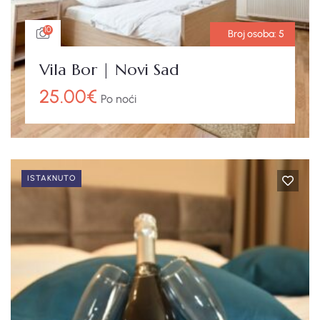
10
Broj osoba:
5
Vila Bor | Novi Sad
25.00
€
Po noći
ISTAKNUTO