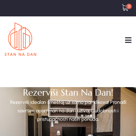
0
Rezerviši Stan Na Dan!
Rezerviši idealan smeštaj uz samo par klikova! Pronađi
savršen apartman na dan i uživaj u udobnosti i
pristupačnosti naših ponuda.