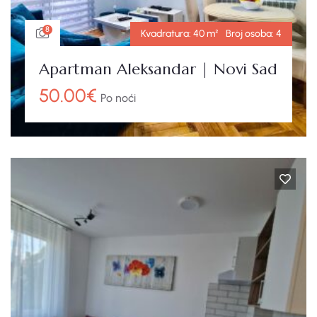
8
Kvadratura:
40 m²
Broj osoba:
4
Apartman Aleksandar | Novi Sad
50.00
€
Po noći