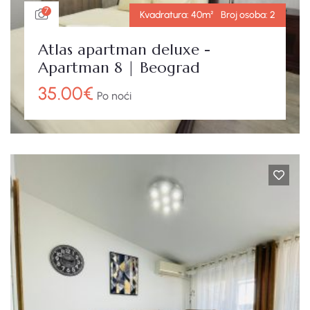
7
Kvadratura:
40m²
Broj osoba:
2
Atlas apartman deluxe -
Apartman 8 | Beograd
35.00
€
Po noći