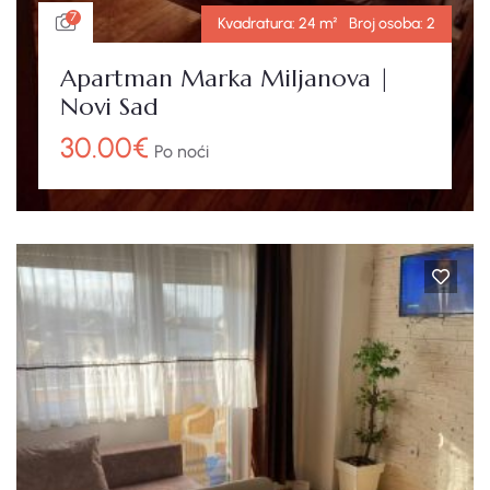
7
Kvadratura:
24 m²
Broj osoba:
2
Apartman Marka Miljanova |
Novi Sad
30.00
€
Po noći