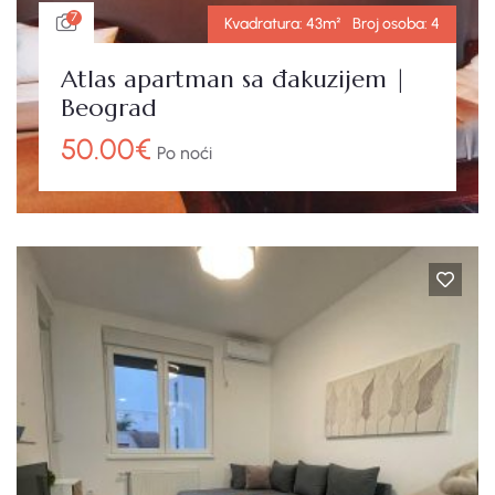
7
Kvadratura:
43m²
Broj osoba:
4
Atlas apartman sa đakuzijem |
Beograd
50.00
€
Po noći