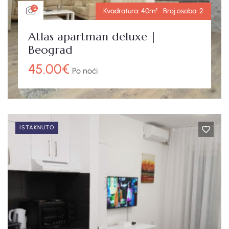
12
Kvadratura:
40m²
Broj osoba:
2
Atlas apartman deluxe |
Beograd
45.00
€
Po noći
ISTAKNUTO