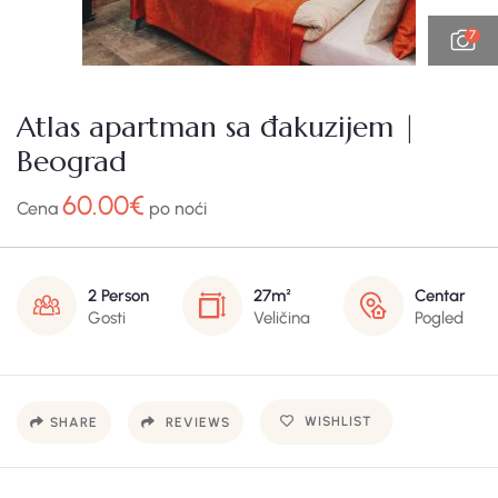
7
Atlas apartman sa đakuzijem |
Beograd
60.00
€
Cena
po noći
2 Person
27m²
Centar
Gosti
Veličina
Pogled
WISHLIST
SHARE
REVIEWS