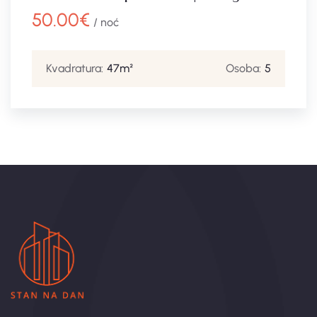
50.00
€
/ noć
Kvadratura:
47m²
Osoba:
5