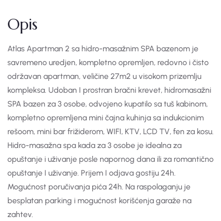
Opis
Atlas Apartman 2 sa hidro-masažnim SPA bazenom je
savremeno uredjen, kompletno opremljen, redovno i čisto
održavan apartman, veličine 27m2 u visokom prizemlju
kompleksa. Udoban I prostran bračni krevet, hidromasažni
SPA bazen za 3 osobe, odvojeno kupatilo sa tuš kabinom,
kompletno opremljena mini čajna kuhinja sa indukcionim
rešoom, mini bar frižiderom, WIFI, KTV, LCD TV, fen za kosu.
Hidro-masažna spa kada za 3 osobe je idealna za
opuštanje i uživanje posle napornog dana ili za romantično
opuštanje I uživanje. Prijem I odjava gostiju 24h.
Mogućnost poručivanja pića 24h. Na raspolaganju je
besplatan parking i mogućnost korišćenja garaže na
zahtev.