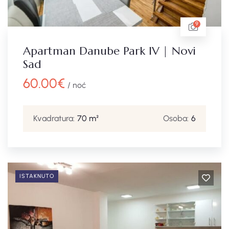
9
Apartman Danube Park IV | Novi
Sad
60.00
€
/ noć
Kvadratura:
70 m²
Osoba:
6
ISTAKNUTO