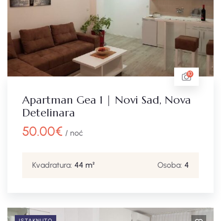
10
Apartman Gea 1 | Novi Sad, Nova
Detelinara
50.00
€
/ noć
Kvadratura:
44 m²
Osoba:
4
ISTAKNUTO