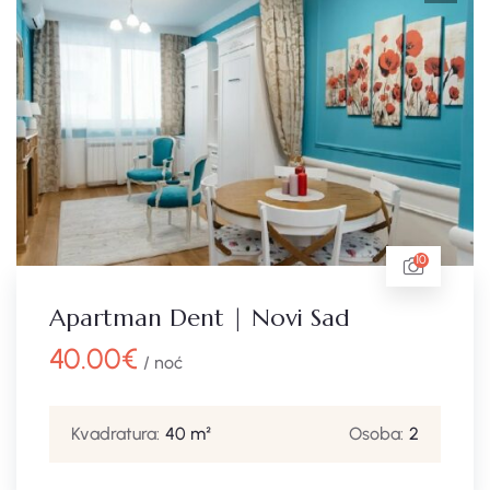
10
Apartman Dent | Novi Sad
40.00
€
/ noć
Kvadratura:
40 m²
Osoba:
2