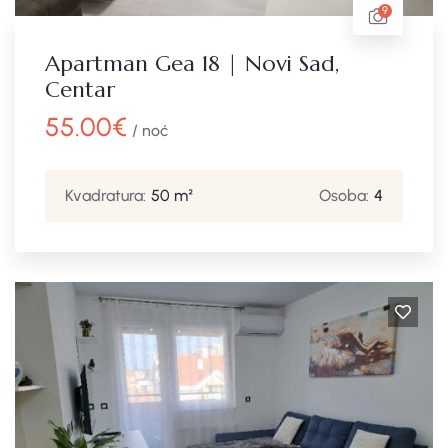
9
Apartman Gea 18 | Novi Sad,
Centar
55.00
€
/ noć
Kvadratura:
50 m²
Osoba:
4