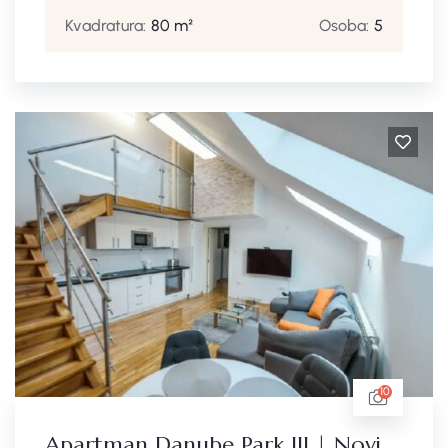
Kvadratura:
80 m²
Osoba:
5
10
Apartman Danube Park III | Novi