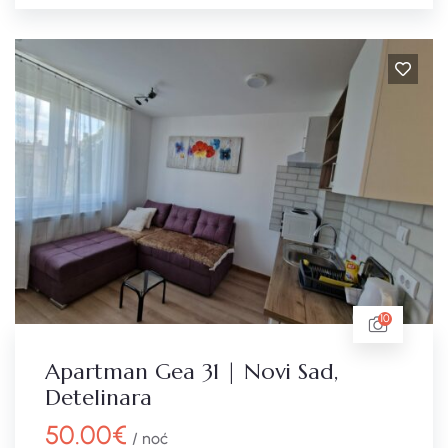
10
Apartman Gea 31 | Novi Sad,
Detelinara
50.00
€
/ noć